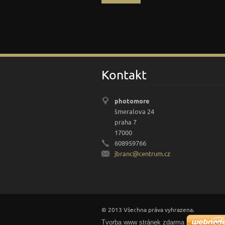
Kontakt
photomore
šmeralova 24
praha 7
17000
608959766
jbranc@c
entrum.c
z
© 2013 Všechna práva vyhrazena.
Tvorba www stránek zdarma