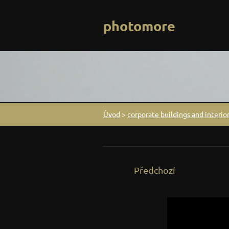
photomore
Úvod
>
corporate buildings and interior
Předchozí