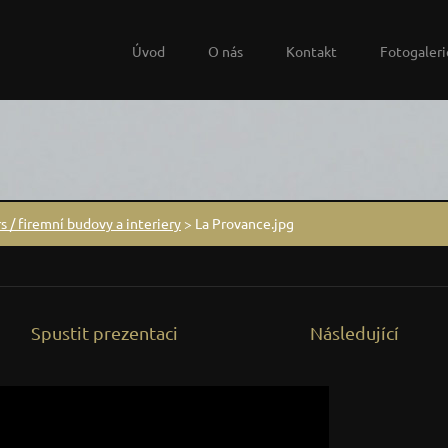
Úvod
O nás
Kontakt
Fotogaleri
s / firemní budovy a interiery
>
La Provance.jpg
Spustit prezentaci
Následující