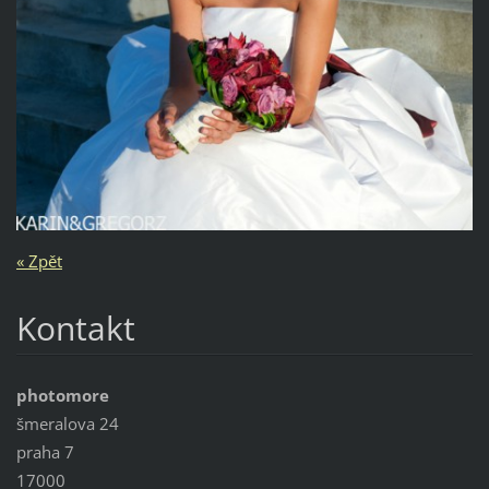
« Zpět
Kontakt
photomore
šmeralova 24
praha 7
17000