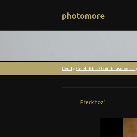
photomore
Úvod
>
Celebrities / Galerie osobností
Předchozí