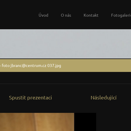
Úvod
O nás
Kontakt
Fotogaleri
>
foto jbranc@centrum.cz 037.jpg
Spustit prezentaci
Následující