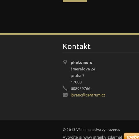
Kontakt
photomore
šmeralova 24
praha 7
17000
608959766
jbranc@c
entrum.c
z
© 2013 Všechna práva vyhrazena.
Vytvořte si www stránky zdarma!